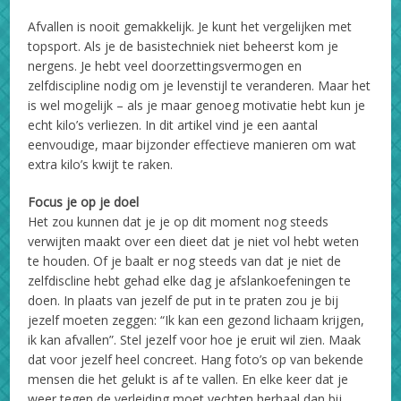
Afvallen is nooit gemakkelijk. Je kunt het vergelijken met
topsport. Als je de basistechniek niet beheerst kom je
nergens. Je hebt veel doorzettingsvermogen en
zelfdiscipline nodig om je levenstijl te veranderen. Maar het
is wel mogelijk – als je maar genoeg motivatie hebt kun je
echt kilo’s verliezen. In dit artikel vind je een aantal
eenvoudige, maar bijzonder effectieve manieren om wat
extra kilo’s kwijt te raken.
Focus je op je doel
Het zou kunnen dat je je op dit moment nog steeds
verwijten maakt over een dieet dat je niet vol hebt weten
te houden. Of je baalt er nog steeds van dat je niet de
zelfdiscline hebt gehad elke dag je afslankoefeningen te
doen. In plaats van jezelf de put in te praten zou je bij
jezelf moeten zeggen: “Ik kan een gezond lichaam krijgen,
ik kan afvallen”. Stel jezelf voor hoe je eruit wil zien. Maak
dat voor jezelf heel concreet. Hang foto’s op van bekende
mensen die het gelukt is af te vallen. En elke keer dat je
weer tegen de verleiding moet vechten herhaal dan bij