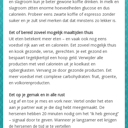
en slagroom kun je beter gewone koffie drinken. In melk en
slagroom zitten enorme hoeveelheden glucose en dus
calorieën. Probeer eens zwarte koffie of espresso zonder
suiker en je zult snel merken dat dat minstens zo lekker is.
Eet of bereid zoveel mogelijk maaltijden thuis
Uit eten betekent meer eten – en vaak ook nog eens
voedsel rijk aan vet en calorieën. Eet zoveel mogelijk thuis
en kook gezonde, verse, gerechten. Je eet gezond en
bespaart tegelijkertijd een hoop geld. Verwijder alle
producten met veel calorieën uit je koelkast en
opbergkasten. Vervang ze door gezonde producten. Eet
meer voedsel met complexe carbohydraten: fruit, groente,
en volkorenproducten.
Eet op je gemak en in alle rust
Leg af en toe je mes en vork neer. Vertel onder het eten
aan je partner wat je die dag hebt meegemaakt. De
hersenen hebben 20 minuten nodig om het “ik heb genoeg”
– signaal door te geven. Wanneer je langzamer eet krijgen
de hersenen de tijd je te vertellen