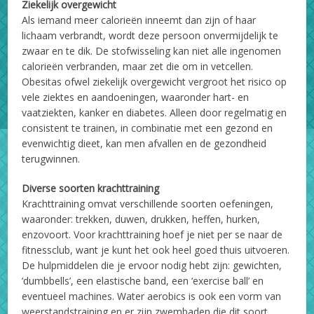
Ziekelijk overgewicht
Als iemand meer calorieën inneemt dan zijn of haar
lichaam verbrandt, wordt deze persoon onvermijdelijk te
zwaar en te dik. De stofwisseling kan niet alle ingenomen
calorieën verbranden, maar zet die om in vetcellen.
Obesitas ofwel ziekelijk overgewicht vergroot het risico op
vele ziektes en aandoeningen, waaronder hart- en
vaatziekten, kanker en diabetes. Alleen door regelmatig en
consistent te trainen, in combinatie met een gezond en
evenwichtig dieet, kan men afvallen en de gezondheid
terugwinnen.
Diverse soorten krachttraining
Krachttraining omvat verschillende soorten oefeningen,
waaronder: trekken, duwen, drukken, heffen, hurken,
enzovoort. Voor krachttraining hoef je niet per se naar de
fitnessclub, want je kunt het ook heel goed thuis uitvoeren.
De hulpmiddelen die je ervoor nodig hebt zijn: gewichten,
‘dumbbells’, een elastische band, een ‘exercise ball’ en
eventueel machines. Water aerobics is ook een vorm van
weerstandstraining en er zijn zwembaden die dit soort