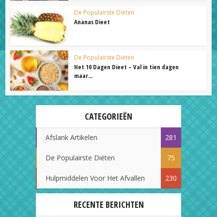
De Populairste Diëten
Ananas Dieet
De Populairste Diëten
Het 10 Dagen Dieet – Val in tien dagen
maar...
CATEGORIEËN
Afslank Artikelen
281
De Populairste Diëten
75
Hulpmiddelen Voor Het Afvallen
230
RECENTE BERICHTEN