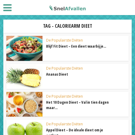
TAG - CALORIEARM DIEET
De Populairste Diëten
Blijf Fit Dieet – Een dieet waarbij je...
De Populairste Diëten
Ananas Dieet
De Populairste Diëten
Het 10 Dagen Dieet – Val in tien dagen
maar...
De Populairste Diëten
Appel Dieet – De ideale dieet om je